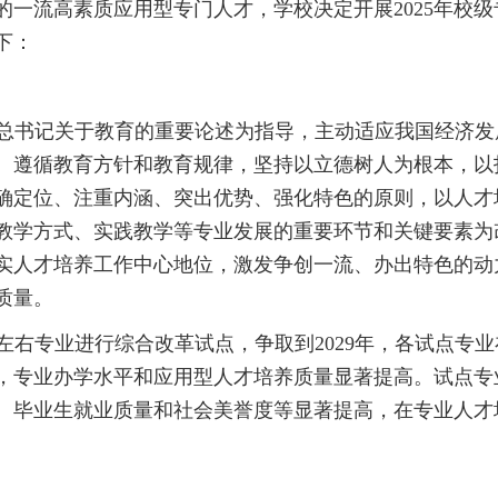
的一流高素质应用型专门人才，
学校
决定开展
2025年
校级
下：
总书记关于教育的重要论述为指导
，主动适应我国经济发
。
遵循教育方针和教育规律
，
坚持以立德树人为根本，以
确定位、注重内涵、突出优势、强化特色的原则，以人才
教学方式、实践教学等专业发展的重要环节和关键要素为
实人才培养工作中心地位，激发争创一流、办出特色的动
质量。
左右专业进行综合改革试点，争取到
202
9
年，各试点专业
，专业办学水平和
应用型人才培养
质量显著提高
。
试点专
、
毕业生就业质量和社会美誉度
等
显著提高，在专业人才