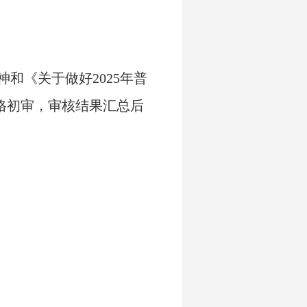
精神和《
关于做好202
5
年普
格初审，
审核结果
汇总后