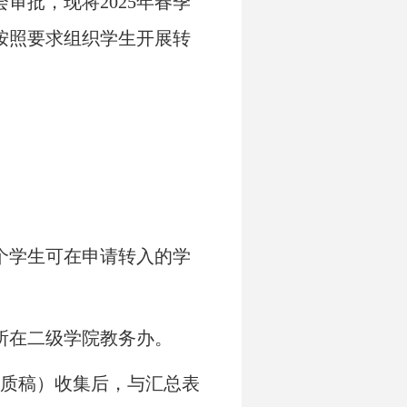
会审批，现将
202
5
年
春季
按照要求组织学生开展转
个学生可在申请转入的学
所在
二级
学院教务办。
质稿）收集后，与汇总表