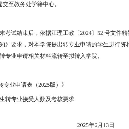
提交至教务处学籍中心。
末考试结束后，依据
江理工教〔
2024〕52 号文件
知
》要求，
对本
学院
提出转专业申请的学生
进行资
转专业申请
相关材料流
转
至拟转入学院
。
专业申请表（2025
版）》
生转专业接受人数及考核要求
025
年
6
月
13
日